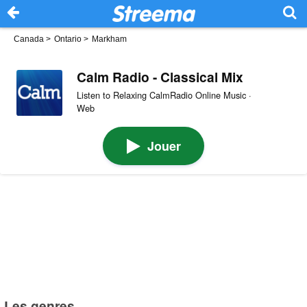
Canada
>
Ontario
>
Markham
Calm Radio - Classical Mix
Listen to Relaxing CalmRadio Online Music ·
Web
Jouer
Les genres