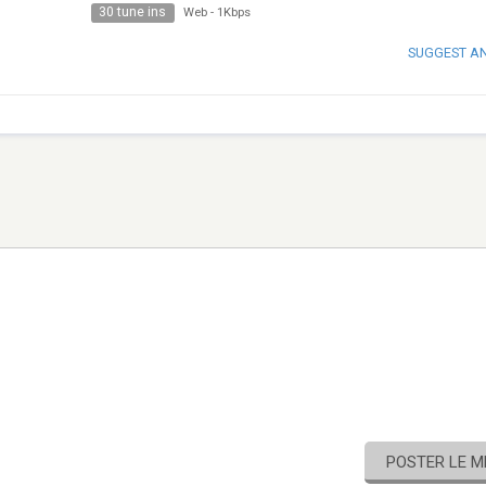
30 tune ins
Web
-
1Kbps
SUGGEST A
POSTER LE 