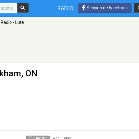
RADIO
Session de Facebook
Radio - Lute
rkham, ON
30 tune ins
Web
-
1Kbps