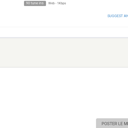
90 tune ins
Web
-
1Kbps
SUGGEST A
POSTER LE 