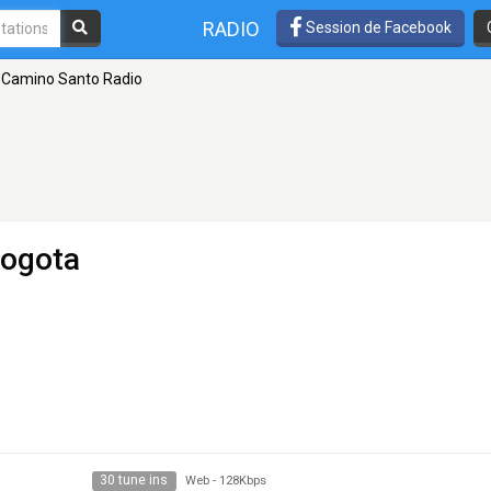
RADIO
Session de Facebook
Camino Santo Radio
Bogota
30 tune ins
Web
-
128Kbps