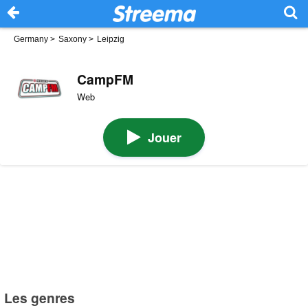
Germany
>
Saxony
>
Leipzig
CampFM
Web
Jouer
Les genres