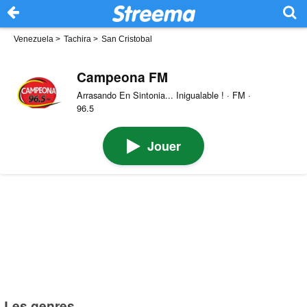
Venezuela
>
Tachira
>
San Cristobal
Campeona FM
Arrasando En Sintonia... Inigualable ! · FM ·
96.5
Jouer
Les genres