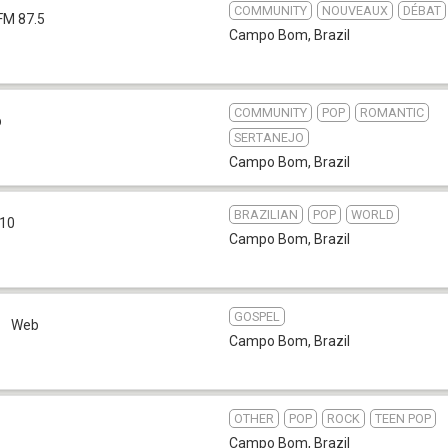
COMMUNITY
NOUVEAUX
DÉBAT
FM 87.5
Campo Bom
,
Brazil
COMMUNITY
POP
ROMANTIC
b
SERTANEJO
Campo Bom
,
Brazil
BRAZILIAN
POP
WORLD
10
Campo Bom
,
Brazil
GOSPEL
e
Web
Campo Bom
,
Brazil
OTHER
POP
ROCK
TEEN POP
Campo Bom
,
Brazil