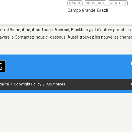
DANCE
NOUVEAUX
WEATHER
Campo Grande
,
Brazil
re iPhone, iPad, iPod Touch, Android, Blackberry, et d'autres portables
avers le Contactez-nous ci-dessous. Aussi, trouvez les nouvelles chanson
ialité
/
Copyright Policy
/
AdChoices