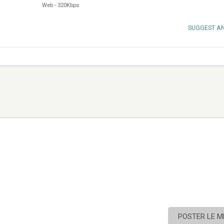
Web
-
320Kbps
SUGGEST A
POSTER LE 