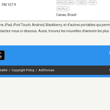
BRAZILIAN
TUBES
POP
FM 107.9
WORLD
Canas
,
Brazil
e, iPad, iPod Touch, Android, Blackberry, et d'autres portables qui perm
tactez-nous ci-dessous. Aussi, trouvez les nouvelles chansons les plus 
ialité
/
Copyright Policy
/
AdChoices