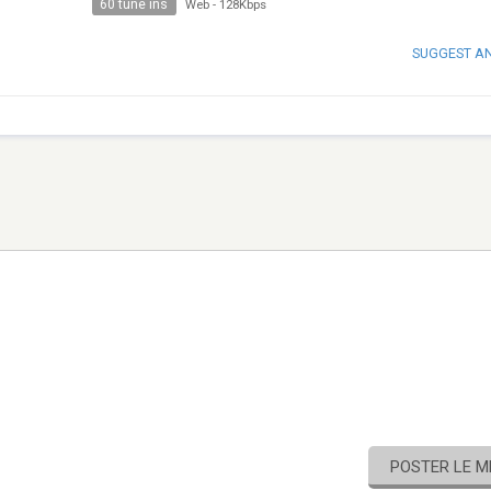
60 tune ins
Web
-
128Kbps
SUGGEST A
POSTER LE 