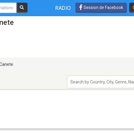
RADIO
Session de Facebook
anete
Canete