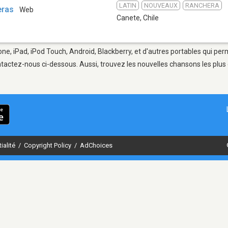
LATIN
NOUVEAUX
RANCHERA
eras
Web
Canete
,
Chile
ne, iPad, iPod Touch, Android, Blackberry, et d'autres portables qui per
tactez-nous ci-dessous. Aussi, trouvez les nouvelles chansons les plus 
ialité
/
Copyright Policy
/
AdChoices