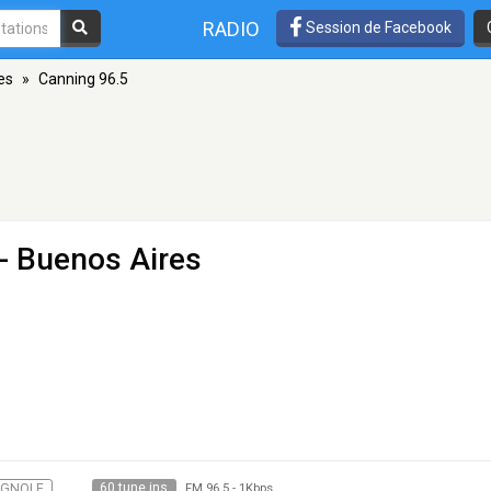
RADIO
Session de Facebook
es
»
Canning 96.5
- Buenos Aires
60 tune ins
AGNOLE
FM 96.5
-
1Kbps