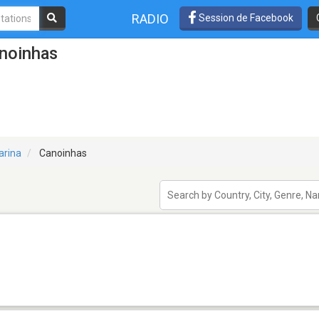
RADIO
Session de Facebook
anoinhas
arina
Canoinhas