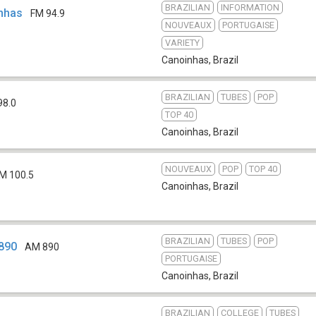
BRAZILIAN
INFORMATION
inhas
FM 94.9
NOUVEAUX
PORTUGAISE
VARIETY
Canoinhas
,
Brazil
BRAZILIAN
TUBES
POP
98.0
TOP 40
Canoinhas
,
Brazil
NOUVEAUX
POP
TOP 40
M 100.5
Canoinhas
,
Brazil
BRAZILIAN
TUBES
POP
 890
AM 890
PORTUGAISE
Canoinhas
,
Brazil
BRAZILIAN
COLLEGE
TUBES