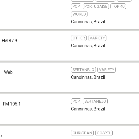
POP
PORTUGAISE
TOP 40
WORLD
Canoinhas
,
Brazil
OTHER
VARIETY
FM 87.9
Canoinhas
,
Brazil
SERTANEJO
VARIETY
á
Web
Canoinhas
,
Brazil
POP
SERTANEJO
FM 105.1
Canoinhas
,
Brazil
CHRISTIAN
GOSPEL
b