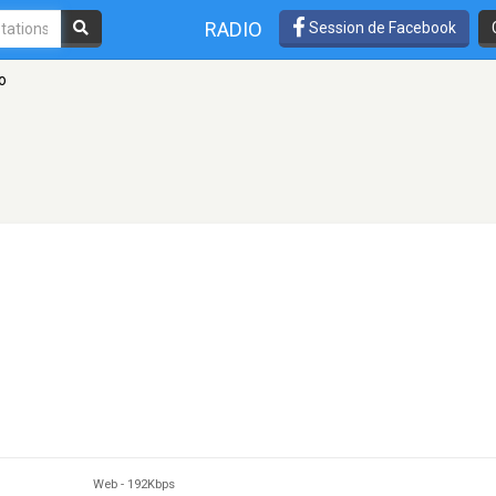
RADIO
Session de Facebook
o
Web
-
192Kbps