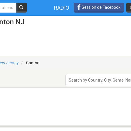
RADIO
Session de Facebook
anton NJ
ew Jersey
Canton