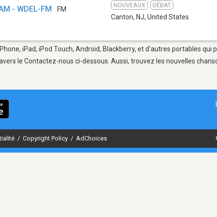
NOUVEAUX
DÉBAT
 AM - WDEL-FM
FM
Canton, NJ
,
United States
iPhone, iPad, iPod Touch, Android, Blackberry, et d'autres portables qui
avers le Contactez-nous ci-dessous. Aussi, trouvez les nouvelles chanson
ialité
/
Copyright Policy
/
AdChoices