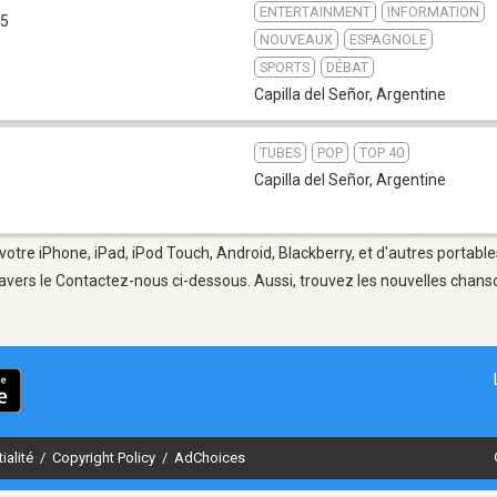
ENTERTAINMENT
INFORMATION
.5
NOUVEAUX
ESPAGNOLE
SPORTS
DÉBAT
Capilla del Señor
,
Argentine
TUBES
POP
TOP 40
Capilla del Señor
,
Argentine
 votre iPhone, iPad, iPod Touch, Android, Blackberry, et d'autres portabl
avers le Contactez-nous ci-dessous. Aussi, trouvez les nouvelles chanson
ialité
/
Copyright Policy
/
AdChoices