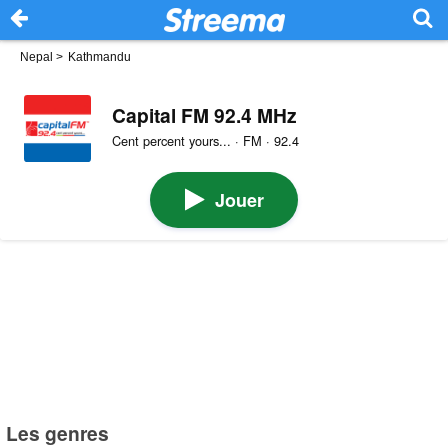
Nepal
>
Kathmandu
Capital FM 92.4 MHz
Cent percent yours... · FM · 92.4
Jouer
Les genres