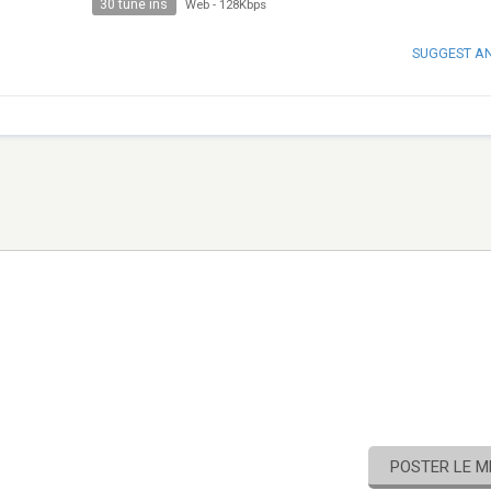
30 tune ins
Web
-
128Kbps
SUGGEST A
POSTER LE 