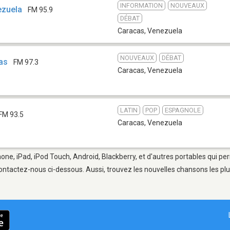
INFORMATION
NOUVEAUX
ezuela
FM 95.9
DÉBAT
Caracas
,
Venezuela
NOUVEAUX
DÉBAT
ias
FM 97.3
Caracas
,
Venezuela
LATIN
POP
ESPAGNOLE
FM 93.5
Caracas
,
Venezuela
hone, iPad, iPod Touch, Android, Blackberry, et d'autres portables qui p
ontactez-nous ci-dessous. Aussi, trouvez les nouvelles chansons les plu