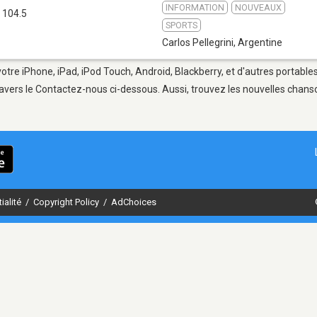
INFORMATION
NOUVEAUX
 104.5
SPORTS
Carlos Pellegrini
,
Argentine
 votre iPhone, iPad, iPod Touch, Android, Blackberry, et d'autres portabl
avers le Contactez-nous ci-dessous. Aussi, trouvez les nouvelles chanson
ialité
/
Copyright Policy
/
AdChoices