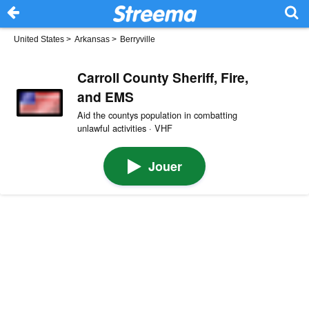
United States
>
Arkansas
>
Berryville
Carroll County Sheriff, Fire,
and EMS
Aid the countys population in combatting
unlawful activities · VHF
Jouer