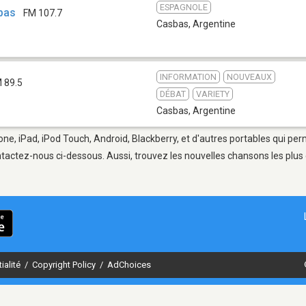
ESPAGNOLE
bas
FM 107.7
Casbas
,
Argentine
INFORMATION
NOUVEAUX
 89.5
DÉBAT
VARIETY
Casbas
,
Argentine
one, iPad, iPod Touch, Android, Blackberry, et d'autres portables qui per
tactez-nous ci-dessous. Aussi, trouvez les nouvelles chansons les plus 
ialité
/
Copyright Policy
/
AdChoices