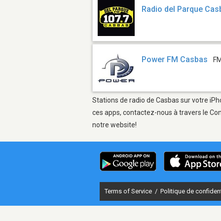
Radio del Parque Cas
Power FM Casbas
FM
Stations de radio de Casbas sur votre iPh
ces apps, contactez-nous à travers le Con
notre website!
Terms of Service
/
Politique de confident