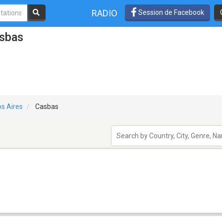
RADIO
Session de Facebook
asbas
s Aires
Casbas