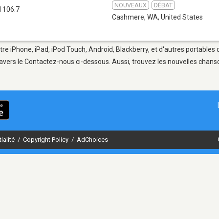
NOUVEAUX
DÉBAT
 106.7
Cashmere, WA
,
United States
e iPhone, iPad, iPod Touch, Android, Blackberry, et d'autres portables 
avers le Contactez-nous ci-dessous. Aussi, trouvez les nouvelles chanson
ialité
/
Copyright Policy
/
AdChoices