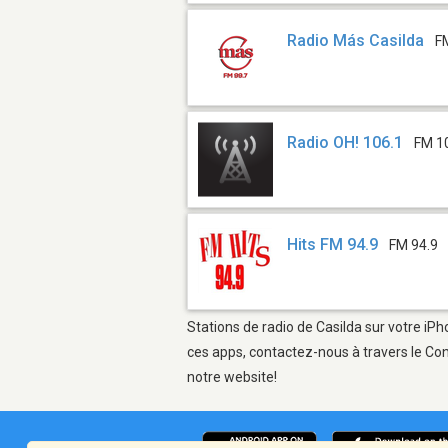
Radio Más Casilda
F
Radio OH! 106.1
FM 1
Hits FM 94.9
FM 94.9
Stations de radio de Casilda sur votre iPh
ces apps, contactez-nous à travers le Con
notre website!