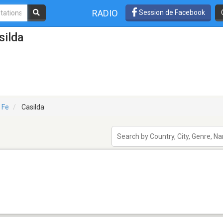
RADIO
Session de Facebook
silda
 Fe
Casilda