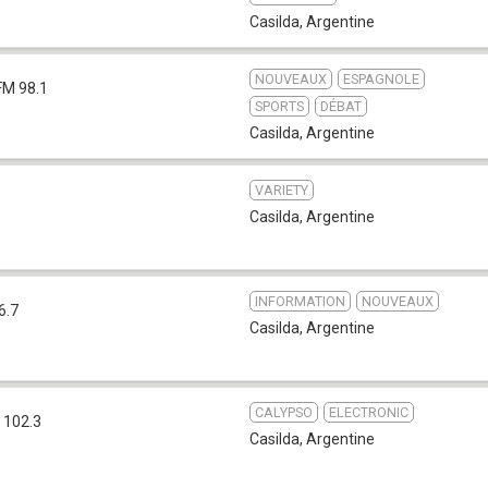
Casilda
,
Argentine
NOUVEAUX
ESPAGNOLE
FM 98.1
SPORTS
DÉBAT
Casilda
,
Argentine
VARIETY
1
Casilda
,
Argentine
INFORMATION
NOUVEAUX
6.7
Casilda
,
Argentine
CALYPSO
ELECTRONIC
 102.3
Casilda
,
Argentine