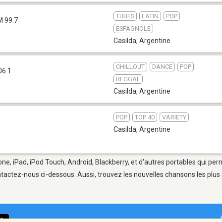
TUBES
LATIN
POP
M 99.7
ESPAGNOLE
Casilda
,
Argentine
CHILLOUT
DANCE
POP
06.1
REGGAE
Casilda
,
Argentine
POP
TOP 40
VARIETY
Casilda
,
Argentine
one, iPad, iPod Touch, Android, Blackberry, et d'autres portables qui pe
tactez-nous ci-dessous. Aussi, trouvez les nouvelles chansons les plus 