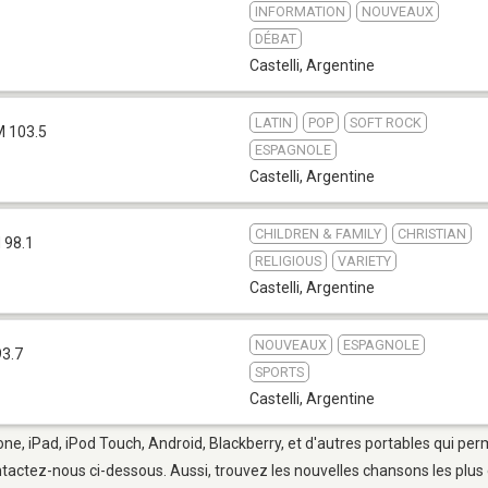
INFORMATION
NOUVEAUX
DÉBAT
Castelli
,
Argentine
LATIN
POP
SOFT ROCK
M 103.5
ESPAGNOLE
Castelli
,
Argentine
CHILDREN & FAMILY
CHRISTIAN
 98.1
RELIGIOUS
VARIETY
Castelli
,
Argentine
NOUVEAUX
ESPAGNOLE
93.7
SPORTS
Castelli
,
Argentine
hone, iPad, iPod Touch, Android, Blackberry, et d'autres portables qui pe
tactez-nous ci-dessous. Aussi, trouvez les nouvelles chansons les plus 