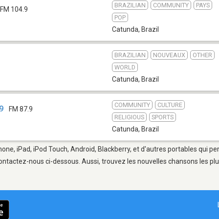
BRAZILIAN
COMMUNITY
PAYS
FM 104.9
POP
Catunda
,
Brazil
BRAZILIAN
NOUVEAUX
OTHER
WORLD
Catunda
,
Brazil
COMMUNITY
CULTURE
9
FM 87.9
RELIGIOUS
SPORTS
Catunda
,
Brazil
hone, iPad, iPod Touch, Android, Blackberry, et d'autres portables qui p
ontactez-nous ci-dessous. Aussi, trouvez les nouvelles chansons les plu