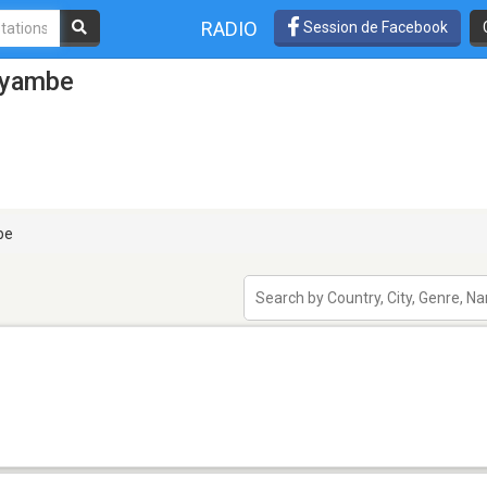
RADIO
Session de Facebook
ayambe
be