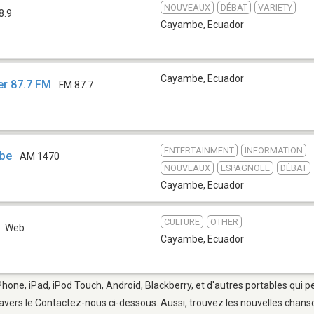
NOUVEAUX
DÉBAT
VARIETY
8.9
Cayambe
,
Ecuador
Cayambe
,
Ecuador
r 87.7 FM
FM 87.7
ENTERTAINMENT
INFORMATION
mbe
AM 1470
NOUVEAUX
ESPAGNOLE
DÉBAT
Cayambe
,
Ecuador
CULTURE
OTHER
Web
Cayambe
,
Ecuador
hone, iPad, iPod Touch, Android, Blackberry, et d'autres portables qui 
avers le Contactez-nous ci-dessous. Aussi, trouvez les nouvelles chanson