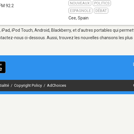
NOUVEAUX
POLITICS
FM 92.2
ESPAGNOLE
DÉBAT
Cee
,
Spain
 iPad, iPod Touch, Android, Blackberry, et d'autres portables qui permet
tactez-nous ci-dessous. Aussi, trouvez les nouvelles chansons les plus 
ialité
/
Copyright Policy
/
AdChoices