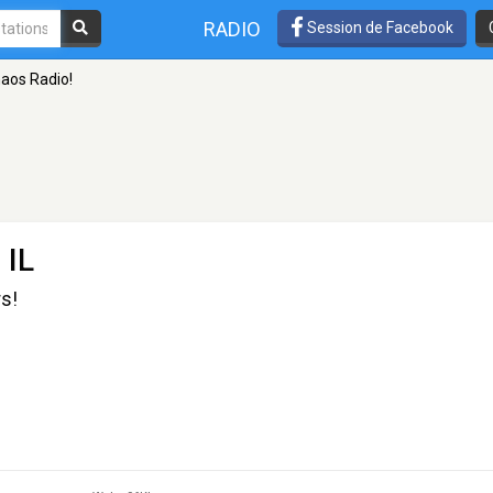
RADIO
Session de Facebook
aos Radio!
 IL
s!