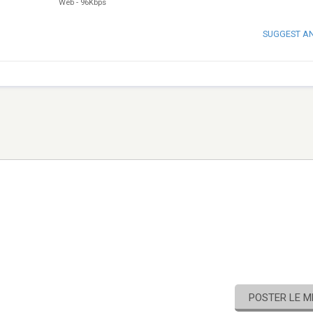
Web
-
96Kbps
SUGGEST A
POSTER LE 