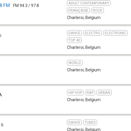
ADULT CONTEMPORARY
.8 FM
FM 94.3 / 97.8
FRANÇAISE
ROCK
Charleroi
,
Belgium
DANCE
ELECTRO
ELECTRONIC
b
TOP 40
Charleroi
,
Belgium
WORLD
Charleroi
,
Belgium
HIP HOP
RAP
URBAN
A
Charleroi
,
Belgium
DANCE
TUBES
.6
Charleroi
,
Belgium