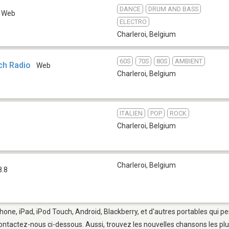
DANCE
DRUM AND BASS
Web
ELECTRO
Charleroi
,
Belgium
60S
70S
80S
AMBIENT
ch Radio
Web
Charleroi
,
Belgium
ITALIEN
POP
ROCK
Charleroi
,
Belgium
Charleroi
,
Belgium
8.8
Phone, iPad, iPod Touch, Android, Blackberry, et d'autres portables qui 
ontactez-nous ci-dessous. Aussi, trouvez les nouvelles chansons les plu