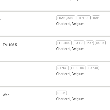
FRANÇAISE
HIP HOP
RAP
b
Charleroi
,
Belgium
ELECTRO
TUBES
POP
ROCK
g
FM 106.5
Charleroi
,
Belgium
DANCE
ELECTRO
TOP 40
Charleroi
,
Belgium
ROCK
k
Web
Charleroi
,
Belgium