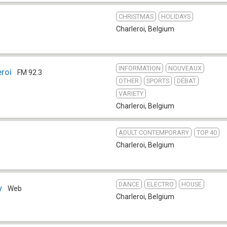
CHRISTMAS
HOLIDAYS
Charleroi
,
Belgium
INFORMATION
NOUVEAUX
eroi
FM 92.3
OTHER
SPORTS
DÉBAT
VARIETY
Charleroi
,
Belgium
ADULT CONTEMPORARY
TOP 40
Charleroi
,
Belgium
DANCE
ELECTRO
HOUSE
y
Web
Charleroi
,
Belgium