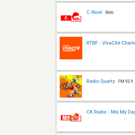
C-Noel
Web
RTBF - VivaCité Charl
Radio Quartz
FM 93.9
CK Radio - Mix My Da