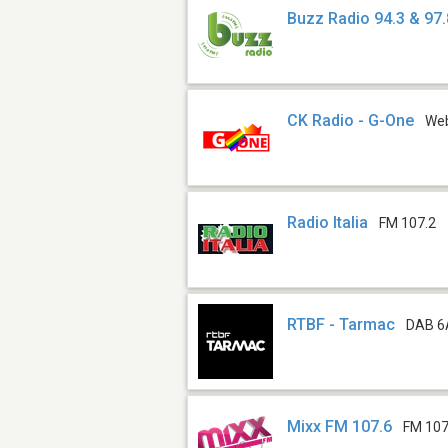
Buzz Radio 94.3 & 97
CK Radio - G-One
We
Radio Italia
FM 107.2
RTBF - Tarmac
DAB 6
Mixx FM 107.6
FM 107