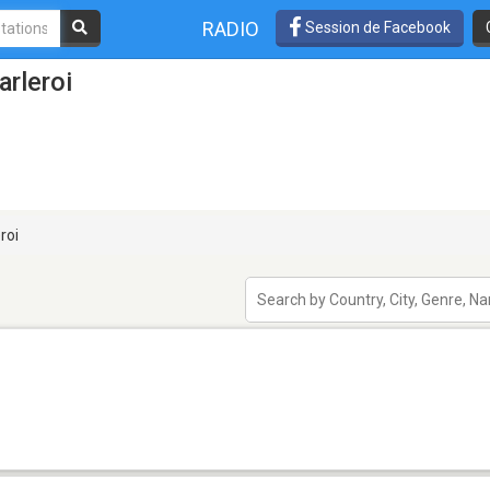
RADIO
Session de Facebook
arleroi
roi