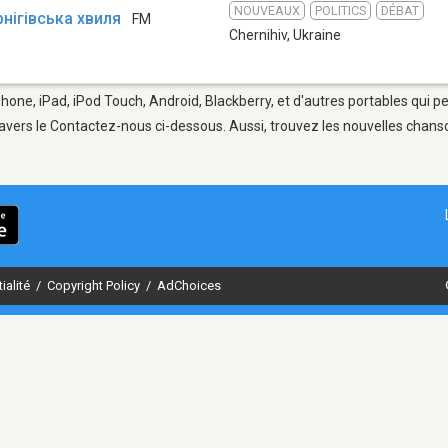
NOUVEAUX
POLITICS
DÉBAT
рнігівська хвиля
FM
Chernihiv
,
Ukraine
Phone, iPad, iPod Touch, Android, Blackberry, et d'autres portables qui 
avers le Contactez-nous ci-dessous. Aussi, trouvez les nouvelles chanson
ialité
/
Copyright Policy
/
AdChoices