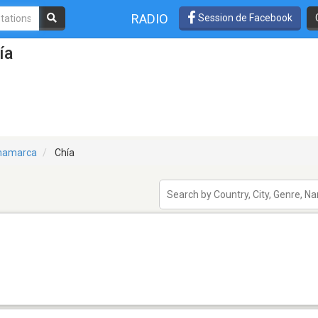
RADIO
Session de Facebook
ía
namarca
Chía