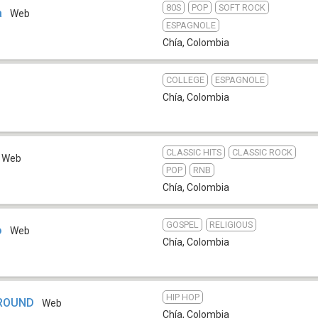
80S
POP
SOFT ROCK
a
Web
ESPAGNOLE
Chía
,
Colombia
COLLEGE
ESPAGNOLE
Chía
,
Colombia
CLASSIC HITS
CLASSIC ROCK
Web
POP
RNB
Chía
,
Colombia
GOSPEL
RELIGIOUS
o
Web
Chía
,
Colombia
HIP HOP
GROUND
Web
Chía
,
Colombia