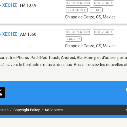
INFORMATION
NOUVEAUX
 - XECHZ
FM 107.9
ESPAGNOLE
DÉBAT
Chiapa de Corzo, CS
,
Mexico
INFORMATION
NOUVEAUX
 - XECHZ
AM 1560
VARIETY
Chiapa de Corzo, CS
,
Mexico
ur votre iPhone, iPad, iPod Touch, Android, Blackberry, et d'autres port
 à travers le Contactez-nous ci-dessous. Aussi, trouvez les nouvelles ch
ialité
/
Copyright Policy
/
AdChoices