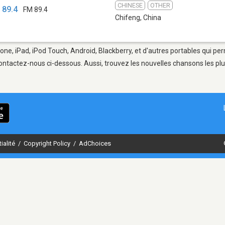
CHINESE
OTHER
89.4
FM 89.4
Chifeng
,
China
one, iPad, iPod Touch, Android, Blackberry, et d'autres portables qui pe
ontactez-nous ci-dessous. Aussi, trouvez les nouvelles chansons les plu
ialité
/
Copyright Policy
/
AdChoices