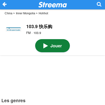
China
>
Inner Mongolia
>
Hohhot
103.9 快乐购
FM · 103.9
Jouer
Les genres