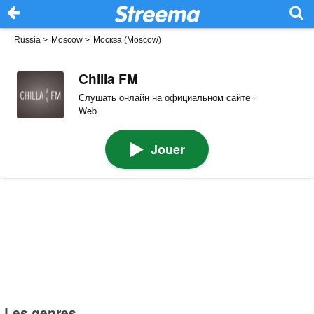
Russia
>
Moscow
>
Москва (Moscow)
Chilla FM
Слушать онлайн на официальном сайте ·
Web
Jouer
Les genres