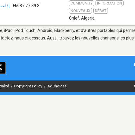
COMMUNITY
INFORMATION
إذاعة
FM 87.7 / 89.3
NOUVEAUX
DÉBAT
Chlef
,
Algeria
e, iPad, iPod Touch, Android, Blackberry, et d'autres portables qui perm
tactez-nous ci-dessous. Aussi, trouvez les nouvelles chansons les plus 
ialité
/
Copyright Policy
/
AdChoices