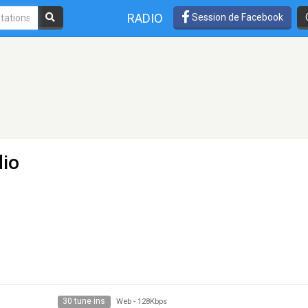
RADIO
Session de Facebook
dio
30 tune ins
Web
-
128Kbps