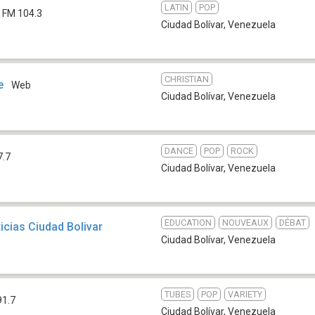
LATIN
POP
FM 104.3
Ciudad Bolívar
,
Venezuela
CHRISTIAN
e
Web
Ciudad Bolívar
,
Venezuela
DANCE
POP
ROCK
7.7
Ciudad Bolívar
,
Venezuela
EDUCATION
NOUVEAUX
DÉBAT
ticias Ciudad Bolivar
Ciudad Bolívar
,
Venezuela
TUBES
POP
VARIETY
91.7
Ciudad Bolívar
,
Venezuela