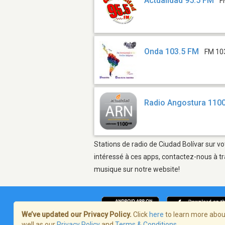
Actualidad 95.5 FM
F
Onda 103.5 FM
FM 10
Radio Angostura 110
Stations de radio de Ciudad Bolívar sur vo
intéressé à ces apps, contactez-nous à tr
musique sur notre website!
We’ve updated our Privacy Policy.
Click
here
to learn more about
well as our
Privacy Policy
and
Terms & Conditions
.