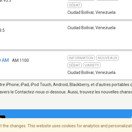
M 95.5
DÉBAT
Ciudad Bolívar
,
Venezuela
Ciudad Bolívar
,
Venezuela
3.5
INFORMATION
NOUVEAUX
0 AM
AM 1100
DÉBAT
VARIETY
Ciudad Bolívar
,
Venezuela
tre iPhone, iPad, iPod Touch, Android, Blackberry, et d'autres portables
avers le Contactez-nous ci-dessous. Aussi, trouvez les nouvelles chanson
 the changes. This website uses cookies for analytics and personalizati