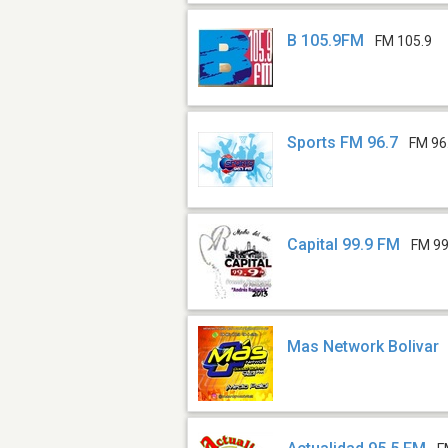
B 105.9FM
FM 105.9
Sports FM 96.7
FM 96
Capital 99.9 FM
FM 99
Mas Network Bolivar