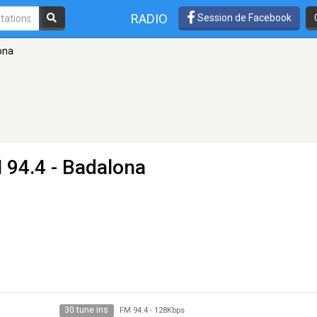
RADIO
Session de Facebook
ona
 94.4 - Badalona
30 tune ins
FM 94.4
-
128Kbps