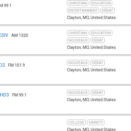
CHRISTIAN
EDUCATION
M 99.1
ENTERTAINMENT
DÉBAT
Clayton, MO
,
United States
CHRISTIAN
EDUCATION
KSIV
AM 1320
NOUVEAUX
DÉBAT
Clayton, MO
,
United States
NOUVEAUX
DÉBAT
HD2
FM 101.9
Clayton, MO
,
United States
NOUVEAUX
DÉBAT
-HD3
FM 99.1
Clayton, MO
,
United States
COLLEGE
VARIETY
Clayton, MO
,
United States