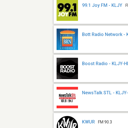
99.1 Joy FM - KLJY
F
Bott Radio Network - 
Boost Radio - KLJY-
NewsTalk STL - KLJY
KWUR
FM 90.3