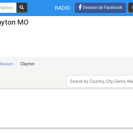
RADIO
Session de Facebook
layton MO
issouri
Clayton