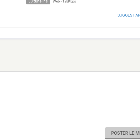
30 tune ins
Web
-
128Kbps
SUGGEST A
POSTER LE 