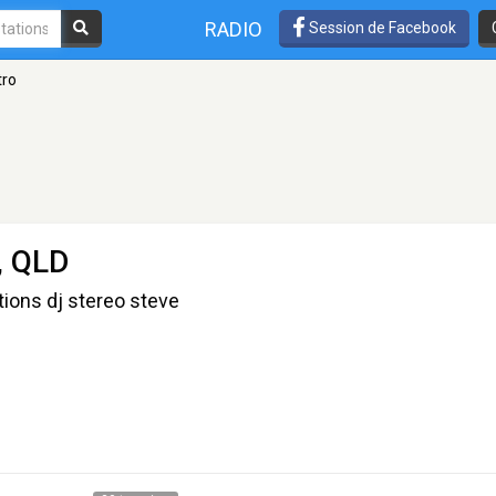
RADIO
Session de Facebook
tro
, QLD
tions dj stereo steve