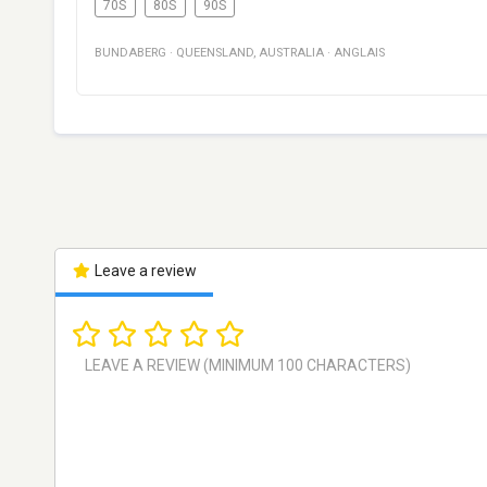
70S
80S
90S
BUNDABERG
·
QUEENSLAND
,
AUSTRALIA
·
ANGLAIS
Leave a review