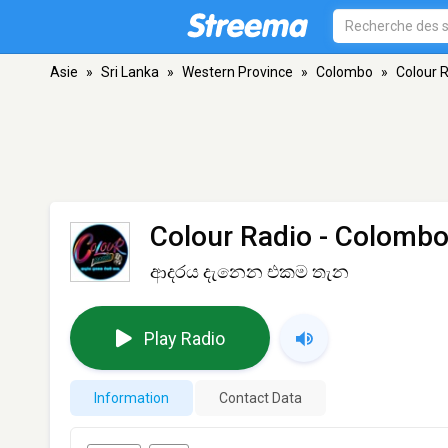
Asie
»
Sri Lanka
»
Western Province
»
Colombo
»
Colour 
Colour Radio
- Colomb
ආදරය දැනෙන එකම තැන
Play Radio
Information
Contact Data