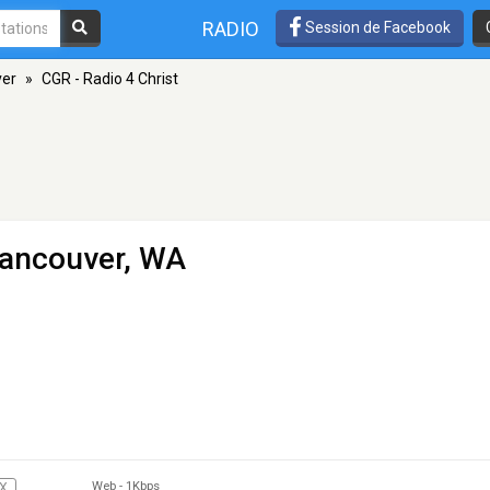
RADIO
Session de Facebook
er
»
CGR - Radio 4 Christ
Vancouver, WA
Web
-
1Kbps
X