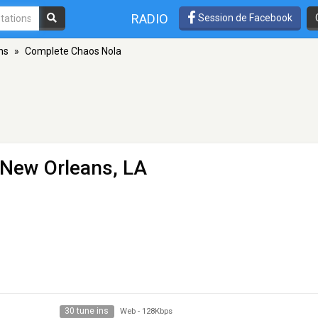
RADIO
Session de Facebook
ns
»
Complete Chaos Nola
 New Orleans, LA
30 tune ins
Web
-
128Kbps