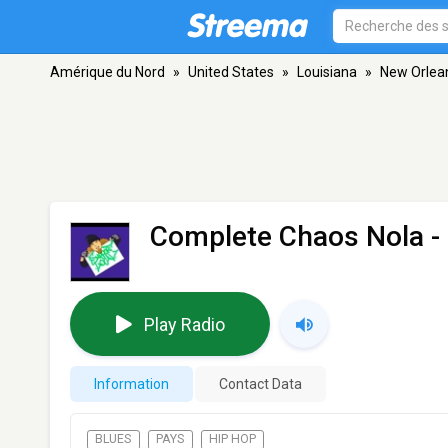
Amérique du Nord
»
United States
»
Louisiana
»
New Orlea
Complete Chaos Nola
-
Play Radio
Information
Contact Data
BLUES
PAYS
HIP HOP