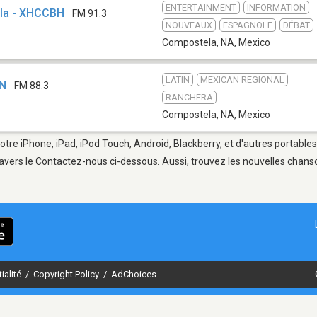
ENTERTAINMENT
INFORMATION
la - XHCCBH
FM 91.3
NOUVEAUX
ESPAGNOLE
DÉBAT
Compostela, NA
,
Mexico
LATIN
MEXICAN REGIONAL
TN
FM 88.3
RANCHERA
Compostela, NA
,
Mexico
tre iPhone, iPad, iPod Touch, Android, Blackberry, et d'autres portable
avers le Contactez-nous ci-dessous. Aussi, trouvez les nouvelles chanson
ialité
/
Copyright Policy
/
AdChoices