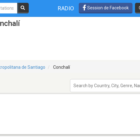
RADIO
Session de Facebook
nchalí
ropolitana de Santiago
Conchalí