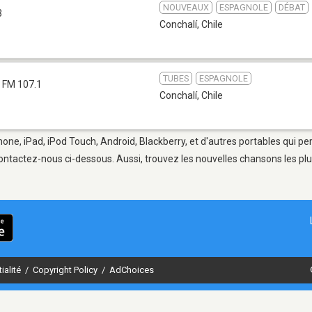
NOUVEAUX
ESPAGNOLE
DÉBAT
3
Conchalí
,
Chile
TUBES
ESPAGNOLE
FM 107.1
Conchalí
,
Chile
hone, iPad, iPod Touch, Android, Blackberry, et d'autres portables qui p
ontactez-nous ci-dessous. Aussi, trouvez les nouvelles chansons les plu
ialité
/
Copyright Policy
/
AdChoices