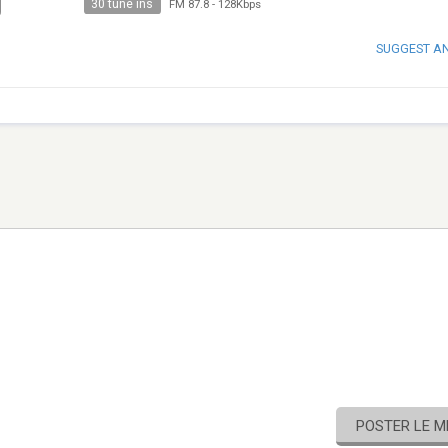
30 tune ins
FM 87.8
-
128Kbps
SUGGEST A
POSTER LE 